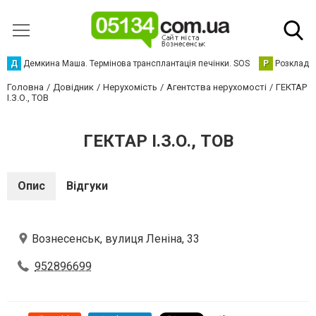
Д
Демкина Маша. Термінова трансплантація печінки. SOS
Р
Розклад р
Головна
Довідник
Нерухомість
Агентства нерухомості
ГЕКТАР
І.З.О., ТОВ
ГЕКТАР І.З.О., ТОВ
Опис
Відгуки
Вознесенськ, вулиця Леніна, 33
952896699