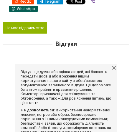
Reddit
Telegram
Viber
WhatsApp
Це моє підприємство
Відгуки
Відгук - це думка або оцінка людей, які бажають
передати досвід або враження іншим
користувачам нашого сайту з обов'язковою
аргументацією залишеного відгука. Це допоможе
багатьом прийняти правильне рішення.
Коментарі призначені для спілкування та
обговорення, а також для роз'яснення питань, що
цікавлять.
Не дозволяється:
використання ненормативної
лексики, погроз або образ; безпосереднє
порівняння з іншими конкуруючими компаніями;
безпідставні заяви, що ображають діяльність
компанії і / або її послуги; розміщення посилань на