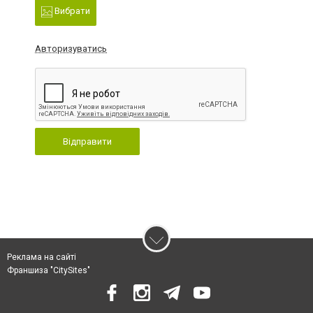
Вибрати
Авторизуватись
Відправити
Реклама на сайті
Франшиза "CitySites"