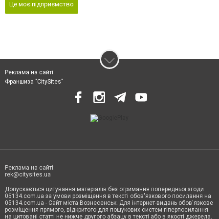
Це моє підприємство
Реклама на сайті
Франшиза "CitySites"
Реклама на сайті:
rek@citysites.ua
Допускається цитування матеріалів без отримання попередньої згоди
05134.com.ua за умови розміщення в тексті обов'язкового посилання на
05134.com.ua - Сайт міста Вознесенськ. Для інтернет-видань обов'язкове
розміщення прямого, відкритого для пошукових систем гіперпосилання
на цитовані статті не нижче другого абзацу в тексті або в якості джерела.