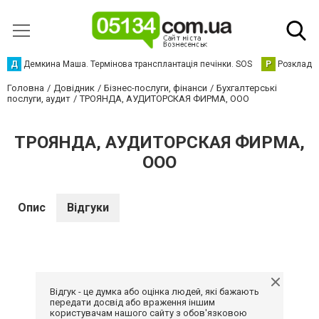
Д
Демкина Маша. Термінова трансплантація печінки. SOS
Р
Розклад р
Головна
Довідник
Бізнес-послуги, фінанси
Бухгалтерські
послуги, аудит
ТРОЯНДА, АУДИТОРСКАЯ ФИРМА, ООО
ТРОЯНДА, АУДИТОРСКАЯ ФИРМА,
ООО
Опис
Відгуки
Відгук - це думка або оцінка людей, які бажають
передати досвід або враження іншим
користувачам нашого сайту з обов'язковою