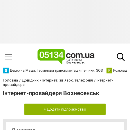
Д
Демкина Маша. Термінова трансплантація печінки. SOS
Р
Розклад р
Головна
Довідник
Інтернет, зв'язок, телефонія
Інтернет-
провайдери
Інтернет-провайдери Вознесенськ
+ Додати підприємство