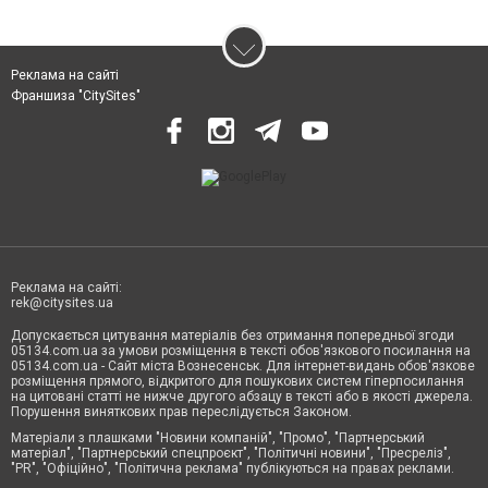
Реклама на сайті
Франшиза "CitySites"
Реклама на сайті:
rek@citysites.ua
Допускається цитування матеріалів без отримання попередньої згоди
05134.com.ua за умови розміщення в тексті обов'язкового посилання на
05134.com.ua - Сайт міста Вознесенськ. Для інтернет-видань обов'язкове
розміщення прямого, відкритого для пошукових систем гіперпосилання
на цитовані статті не нижче другого абзацу в тексті або в якості джерела.
Порушення виняткових прав переслідується Законом.
Матеріали з плашками "Новини компаній", "Промо", "Партнерський
матеріал", "Партнерський спецпроєкт", "Політичні новини", "Пресреліз",
"PR", "Офіційно", "Політична реклама" публікуються на правах реклами.