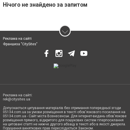
Нічого не знайдено за запитом
Реклама на сайті
Франшиза "CitySites"
Реклама на сайті:
rek@citysites.ua
Допускається цитування матеріалів без отримання попередньої згоди
05134.com.ua за умови розміщення в тексті обов'язкового посилання на
05134.com.ua - Сайт міста Вознесенськ. Для інтернет-видань обов'язкове
розміщення прямого, відкритого для пошукових систем гіперпосилання
на цитовані статті не нижче другого абзацу в тексті або в якості джерела.
Порушення виняткових прав переслідується Законом.