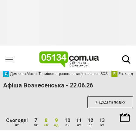
Д
Демкина Маша. Термінова трансплантація печінки. SOS
Р
Розклад р
Афіша Вознесенська - 22.06.26
+ Додати подію
Сьогодні
7
8
9
10
11
12
13
чт
пт
сб
нд
пн
вт
ср
чт