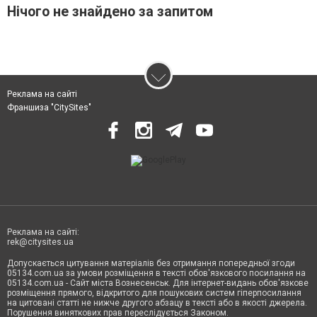
Нічого не знайдено за запитом
Реклама на сайті
Франшиза "CitySites"
Реклама на сайті:
rek@citysites.ua
Допускається цитування матеріалів без отримання попередньої згоди
05134.com.ua за умови розміщення в тексті обов'язкового посилання на
05134.com.ua - Сайт міста Вознесенськ. Для інтернет-видань обов'язкове
розміщення прямого, відкритого для пошукових систем гіперпосилання
на цитовані статті не нижче другого абзацу в тексті або в якості джерела.
Порушення виняткових прав переслідується Законом.