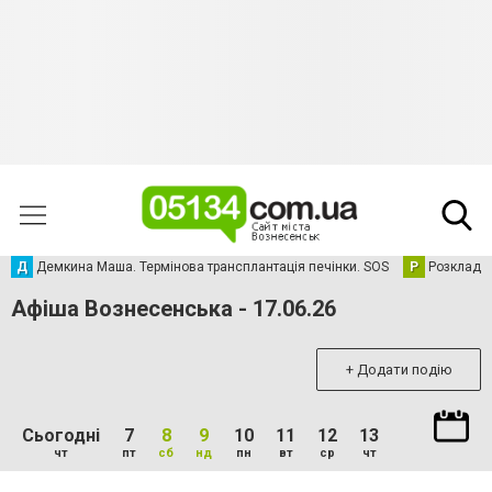
Д
Демкина Маша. Термінова трансплантація печінки. SOS
Р
Розклад р
Афіша Вознесенська - 17.06.26
+ Додати подію
Сьогодні
7
8
9
10
11
12
13
чт
пт
сб
нд
пн
вт
ср
чт