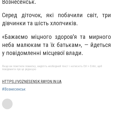
Вознесенськ.
Серед діточок, які побачили світ, три
дівчинки та шість хлопчиків.
«Бажаємо міцного здоров'я та мирного
неба малюкам та їх батькам», — йдеться
у повідомленні місцевої влади.
Якщо ви помітили помилку, виділіть необхідний текст і натисніть Ctrl + Enter, щоб
повідомити про це редакцію
HTTPS://VOZNESENSK.RAYON.IN.UA
#Вознесенськ