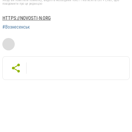
Якщо ви помітили помилку, виділіть необхідний текст і натисніть Ctrl + Enter, щоб
повідомити про це редакцію
HTTPS://NOVOSTI-N.ORG
#Вознесенськ