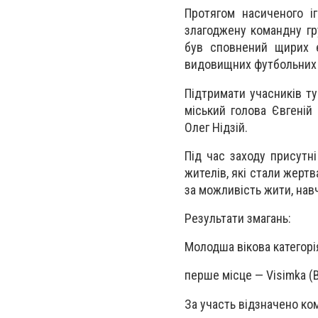
Протягом насиченого і
злагоджену командну гр
був сповнений щирих е
видовищних футбольних 
Підтримати учасників ту
міський голова Євгеній
Олег Нідзій.
Під час заходу присутні
жителів, які стали жерт
за можливість жити, навч
Результати змагань:
Молодша вікова категорі
перше місце — Visimka (
За участь відзначено ко