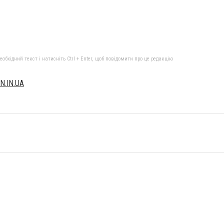
бхідний текст і натисніть Ctrl + Enter, щоб повідомити про це редакцію
N.IN.UA