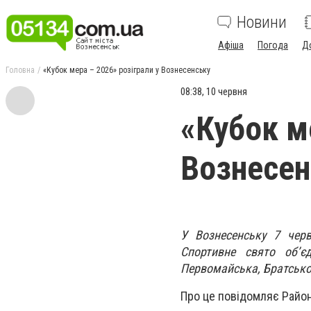
Новини
Афіша
Погода
Д
Головна
«Кубок мера – 2026» розіграли у Вознесенську
08:38, 10 червня
«Кубок м
Вознесен
У Вознесенську 7 чер
Спортивне свято об’є
Первомайська, Братськог
Про це повідомляє Район