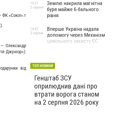
Землю накрила магнітна
19:37
2 серпня
буря майже 6-бального
рівня
 ФК «Сокіл».т
).
Вперше Україна надала
14:47
2 серпня
допомогу через Механізм
цивільного захисту ЄС
у — Олександр
я-Джуніор»):
ТОП НОВИНИ
подарунки від
Генштаб ЗСУ
оприлюднив дані про
втрати ворога станом
на 2 серпня 2026 року