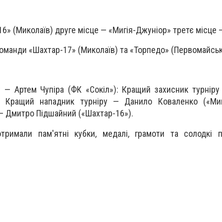
6» (Миколаїв) друге місце — «Мигія-Джуніор» третє місце —
оманди «Шахтар-17» (Миколаїв) та «Торпедо» (Первомайськ
 — Артем Чупіра (ФК «Сокіл»): Кращий захисник турнір
: Кращий нападник турніру — Данило Коваленко («Мигі
— Дмитро Підшайний («Шахтар-16»).
отримали пам'ятні кубки, медалі, грамоти та солодкі 