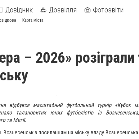
Довідник
Дозвілля
Фотозвіти
овідкова
Карта міста
ера – 2026» розіграли 
ську
вня відбувся масштабний футбольний турнір «Кубок м
днало талановитих юних футболістів із Вознесенська
о та Мигії.
. Вознесенськ з посиланням на міську владу Вознесенська