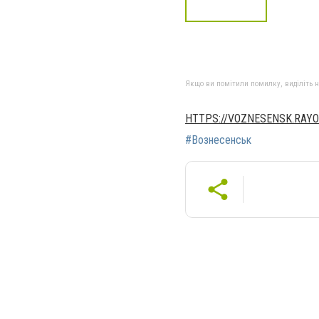
Якщо ви помітили помилку, виділіть нео
HTTPS://VOZNESENSK.RAYO
#Вознесенськ