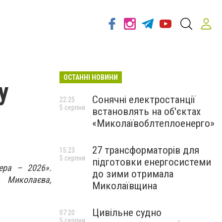
ОСТАННІ НОВИНИ
у
Сонячні електростанції
22:25
5 серпня
встановлять на об'єктах
«Миколаївоблтеплоенерго»
27 трансформаторів для
15:23
5 серпня
підготовки енергосистеми
ера – 2026».
до зими отримала
, Миколаєва,
Миколаївщина
.
Цивільне судно
07:20
5 серпня