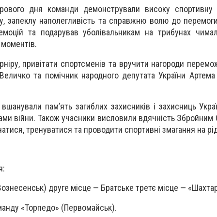
грового дня команди демонстрували високу спортивну м
у, запеклу наполегливість та справжню волю до перемог
моцій та подарував уболівальникам на трибунах чимал
моментів.
рніру, привітати спортсменів та вручити нагороди перемо
 Величко та помічник народного депутата України Артем
 вшанували пам’ять загиблих захисників і захисниць Укра
вами війни. Також учасники висловили вдячність Збройним 
атися, тренуватися та проводити спортивні змагання на рід
я:
Вознесенськ) друге місце — Братське третє місце — «Шахтар
манду «Торпедо» (Первомайськ).