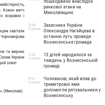
пошкоджено внаслідок
айстерність,
ранкової атаки на
и. Кожен матч
Миколаївщині
о яскравих і
Захисника України
23:58
3 серпня
Олександра Нагайцева в
жцям завітали
останню путь проведе
а Чорноморова
Вознесенська громада
їни та мирних
13 дітей народилося за
16:56
Силам України
3 серпня
тиждень у Вознесенській
ній землі.
громаді
Чоловікові, який впав до
09:51
3 серпня
триметрової ями
допомогли рятувальники у
» (Миколаїв).
Вознесенську