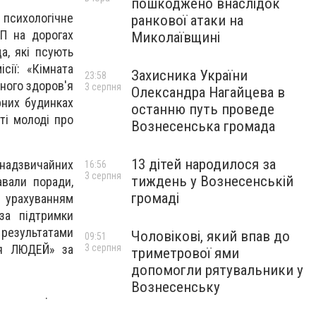
пошкоджено внаслідок
 психологічне
ранкової атаки на
ТП на дорогах
Миколаївщині
а, які псують
сії: «Кімната
Захисника України
23:58
ного здоров'я
3 серпня
Олександра Нагайцева в
рних будинках
останню путь проведе
ті молоді про
Вознесенська громада
13 дітей народилося за
 надзвичайних
16:56
3 серпня
тиждень у Вознесенській
авали поради,
громаді
 урахуванням
за підтримки
 результатами
Чоловікові, який впав до
09:51
3 серпня
ля ЛЮДЕЙ» за
триметрової ями
допомогли рятувальники у
Вознесенську
.