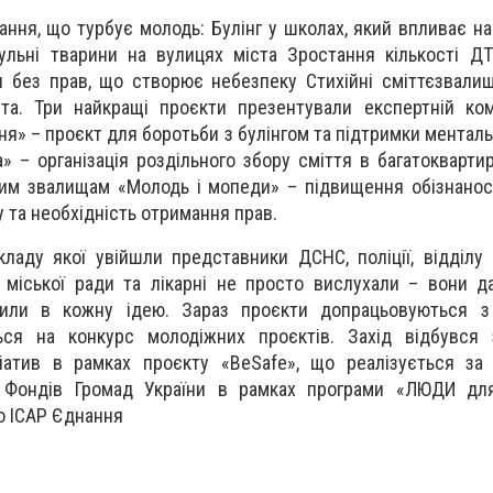
ання, що турбує молодь: Булінг у школах, який впливає на
ульні тварини на вулицях міста Зростання кількості Д
без прав, що створює небезпеку Стихійні сміттєзвалищ
та. Три найкращі проєкти презентували експертній комі
я» – проєкт для боротьби з булінгом та підтримки менталь
» – організація роздільного збору сміття в багатокварти
ним звалищам «Молодь і мопеди» – підвищення обізнанос
 та необхідність отримання прав.
кладу якої увійшли представники ДСНС, поліції, відділу
ї міської ради та лікарні не просто вислухали – вони д
рили в кожну ідею. Зараз проєкти допрацьовуються з
ься на конкурс молодіжних проєктів. Захід відбувся 
ціатив в рамках проєкту «BeSafe», що реалізується за
я Фондів Громад України в рамках програми «ЛЮДИ д
о ІСАР Єднання