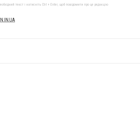
бхідний текст і натисніть Ctrl + Enter, щоб повідомити про це редакцію
N.IN.UA