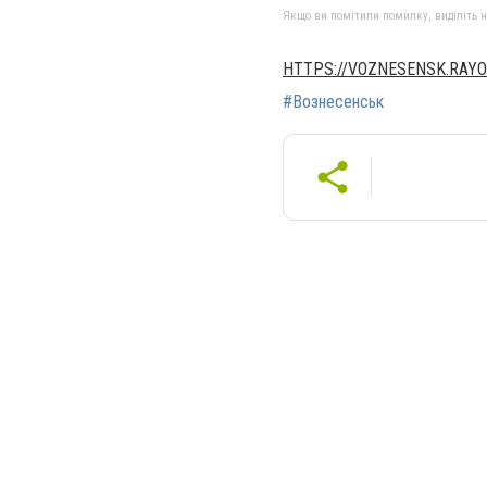
Якщо ви помітили помилку, виділіть нео
HTTPS://VOZNESENSK.RAYO
#Вознесенськ