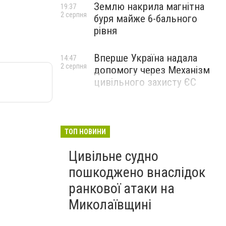
Землю накрила магнітна
19:37
2 серпня
буря майже 6-бального
рівня
Вперше Україна надала
14:47
2 серпня
допомогу через Механізм
цивільного захисту ЄС
ТОП НОВИНИ
Цивільне судно
пошкоджено внаслідок
ранкової атаки на
Миколаївщині