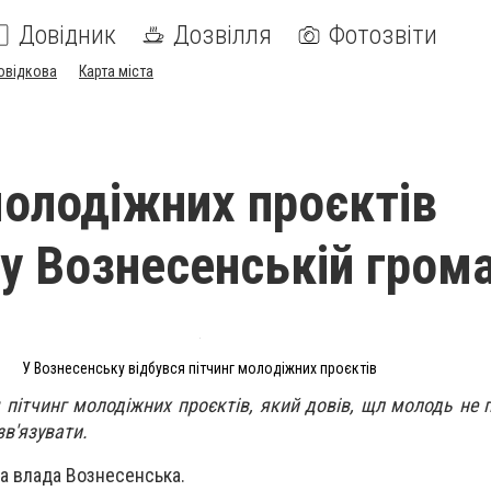
Довідник
Дозвілля
Фотозвіти
овідкова
Карта міста
молодіжних проєктів
 у Вознесенській гром
У Вознесенську відбувся пітчинг молодіжних проєктів
 пітчинг молодіжних проєктів, який довів, щл молодь не 
зв'язувати.
а влада Вознесенська.