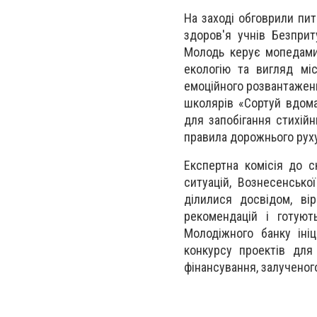
На заході обговрили пит
здоров'я учнів Безприт
Молодь керує мопедами 
екологію та вигляд міс
емоційного розвантаженн
школярів «Сортуй вдома
для запобігання стихій
правила дорожнього руху
Експертна комісія до с
ситуацій, Вознесенсько
ділилися досвідом, ві
рекомендацій і готуют
Молодіжного банку іні
конкурсу проектів дл
фінансування, залученог