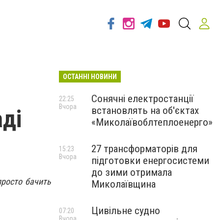
ОСТАННІ НОВИНИ
Сонячні електростанції
22:25
Вчора
встановлять на об'єктах
аді
«Миколаївоблтеплоенерго»
27 трансформаторів для
15:23
Вчора
підготовки енергосистеми
до зими отримала
просто бачить
Миколаївщина
Цивільне судно
07:20
Вчора