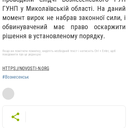
ГУНП у Миколаївській області. На даний
момент вирок не набрав законної сили, і
обвинувачений має право оскаржити
рішення в установленому порядку.
Якщо ви помітили помилку, виділіть необхідний текст і натисніть Ctrl + Enter, щоб
повідомити про це редакцію
HTTPS://NOVOSTI-N.ORG
#Вознесенськ