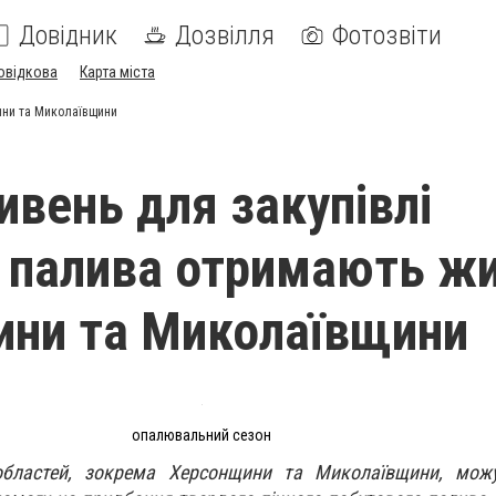
Довідник
Дозвілля
Фотозвіти
овідкова
Карта міста
ини та Миколаївщини
ивень для закупівлі
 палива отримають жи
ни та Миколаївщини
опалювальний сезон
областей, зокрема Херсонщини та Миколаївщини, мож