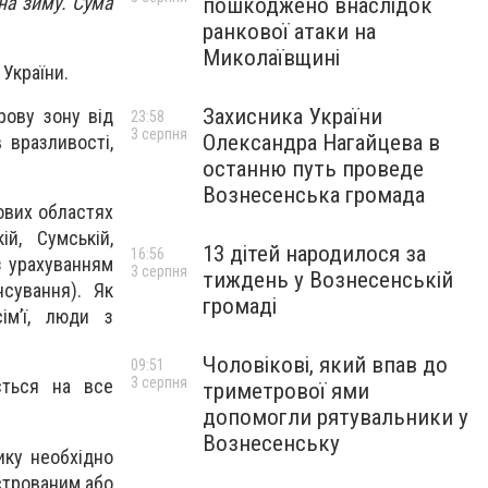
на зиму. Сума
пошкоджено внаслідок
ранкової атаки на
Миколаївщині
 України.
Захисника України
рову зону від
23:58
3 серпня
Олександра Нагайцева в
 вразливості,
останню путь проведе
Вознесенська громада
ових областях
й, Сумській,
13 дітей народилося за
16:56
(з урахуванням
3 серпня
тиждень у Вознесенській
сування). Як
громаді
ім’ї, люди з
Чоловікові, який впав до
09:51
3 серпня
ється на все
триметрової ями
допомогли рятувальники у
Вознесенську
ику необхідно
строваним або