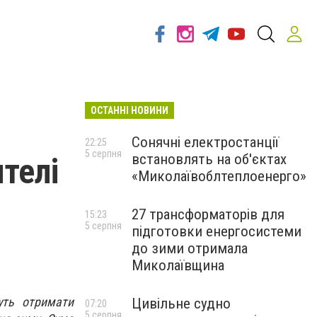
ОСТАННІ НОВИНИ
Сонячні електростанції
22:25
5 серпня
встановлять на об'єктах
телі
«Миколаївоблтеплоенерго»
27 трансформаторів для
15:23
5 серпня
підготовки енергосистеми
до зими отримала
Миколаївщина
уть отримати
Цивільне судно
07:20
5 серпня