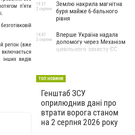
Землю накрила магнітна
19:37
отягом п’яти
2 серпня
буря майже 6-бального
і.
рівня
безготівковій
Вперше Україна надала
14:47
2 серпня
допомогу через Механізм
й регіон (вже
цивільного захисту ЄС
е включається
і інших видів
ТОП НОВИНИ
Генштаб ЗСУ
оприлюднив дані про
втрати ворога станом
на 2 серпня 2026 року