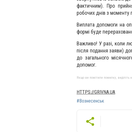
фактичним). Про прийн
робочих днів з моменту п
Виплата допомоги на оп
формі буде перераховано
Важливо! У разі, коли 
після подання заяви) до
до загального місячног
допомог.
Якщо ви помітили помилку, виділіть нео
HTTPS://GRIVNA.UA
#Вознесенськ