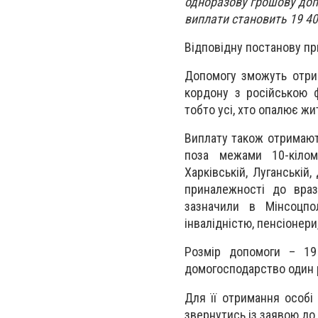
одноразову грошову доп
виплати становить 19 40
Відповідну постанову пр
Допомогу зможуть отрим
кордону з російською ф
тобто усі, хто опалює ж
Виплату також отримают
поза межами 10-кіломе
Харківській, Луганській
приналежності до враз
зазначили в Мінсоцпол
інвалідністю, пенсіонери
Розмір допомоги – 19
домогосподарство один 
Для її отримання особі
звернутись із заявою до