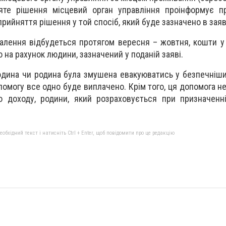
яте рішення місцевий орган управління проінформує пр
рийняття рішення у той спосіб, який буде зазначено в заяв
алення відбудеться протягом вересня – жовтня, кошти у 
 на рахунок людини, зазначений у поданій заяві.
людина чи родина була змушена евакуюватись у безпечніши
помогу все одно буде виплачено. Крім того, ця допомога н
о доходу, родини, який розраховується при призначенн
бхідний текст і натисніть Ctrl + Enter, щоб повідомити про це редакцію