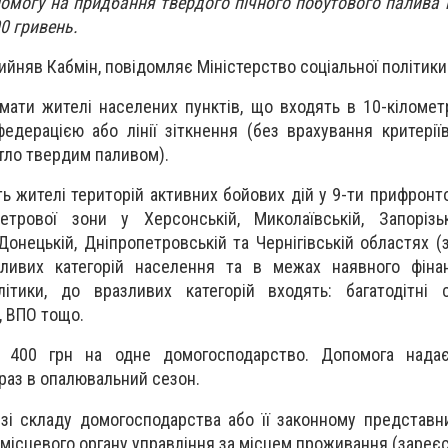
омогу на придбання твердого пічного побутового палива 
0 гривень.
ийняв Кабмін, повідомляє Міністерство соціальної політики
ати жителі населених пунктів, що входять в 10-кіломет
едерацією або лінії зіткнення (без врахування критеріїв
итло твердим паливом).
ь жителі територій активних бойових дій у 9-ти прифронт
трової зони у Херсонській, Миколаївській, Запорізькі
, Донецькій, Дніпропетровській та Чернігівській областях 
ливих категорій населення та в межах наявного фінан
ітики, до вразливих категорій входять: багатодітні с
, ВПО тощо.
 400 грн на одне домогосподарство. Допомога нада
раз в опалювальний сезон.
 зі складу домогосподарства або її законному представн
 місцевого органу управління за місцем проживання (зареє