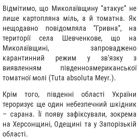
Відмітимо, що Миколаївщину “атакує” не
лише картопляна міль, а й томатна. Як
нещодавно повідомляла “Гривна”, на
території села Шевченкове, що на
Миколаївщині, запроваджено
карантинний режим у зв’язку з
виявленням південноамериканської
томатної молі (Tuta absoluta Meyr.).
Крім того, південні області України
тероризує ще один небезпечний шкідник
– сарана. Її появу зафіксували, зокрема
на Херсонщині, Одещині та у Запорізькій
області.