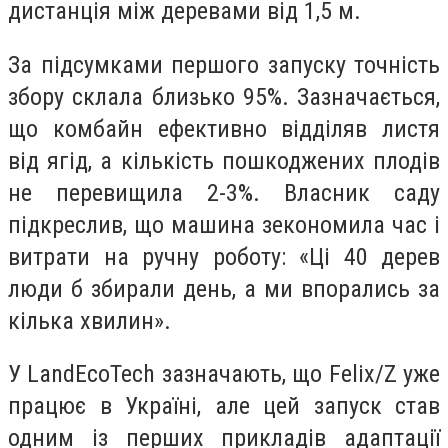
дистанція між деревами від 1,5 м.
За підсумками першого запуску точність
збору склала близько 95%. Зазначається,
що комбайн ефективно відділяв листя
від ягід, а кількість пошкоджених плодів
не перевищила 2-3%. Власник саду
підкреслив, що машина зекономила час і
витрати на ручну роботу: «Ці 40 дерев
люди б збирали день, а ми впорались за
кілька хвилин».
У LandEcoTech зазначають, що Felix/Z уже
працює в Україні, але цей запуск став
одним із перших прикладів адаптації