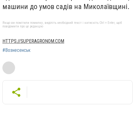
машини до умов садів на Миколаївщині.
Якщо ви помітили помилку, виділіть необхідний текст і натисніть Ctrl + Enter, щоб
повідомити про це редакцію
HTTPS://SUPERAGRONOM.COM
#Вознесенськ