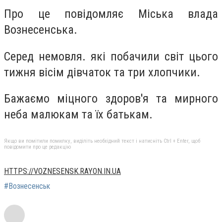
Про це повідомляє Міська влада
Вознесенська.
Серед немовля. які побачили світ цього
тижня вісім дівчаток та три хлопчики.
Бажаємо міцного здоров'я та мирного
неба малюкам та їх батькам.
Якщо ви помітили помилку, виділіть необхідний текст і натисніть Ctrl + Enter, щоб
повідомити про це редакцію
HTTPS://VOZNESENSK.RAYON.IN.UA
#Вознесенськ