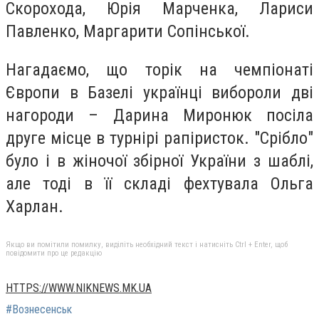
Скорохода, Юрія Марченка, Лариси
Павленко, Маргарити Сопінської.
Нагадаємо, що торік на чемпіонаті
Європи в Базелі українці вибороли дві
нагороди – Дарина Миронюк посіла
друге місце в турнірі рапіристок. "Срібло"
було і в жіночої збірної України з шаблі,
але тоді в її складі фехтувала Ольга
Харлан.
Якщо ви помітили помилку, виділіть необхідний текст і натисніть Ctrl + Enter, щоб
повідомити про це редакцію
HTTPS://WWW.NIKNEWS.MK.UA
#Вознесенськ