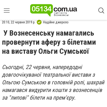
20:10, 22 червня 2019 р.
Надійне джерело
У Вознесенську намагались
провернути аферу з білетами
на виставу Ольги Сумської
Сьогодні, 22 червня, напередодні
довгоочікуваної театральної вистави з
Ольгою Сумською в головній ролі, шахрай
намагався видурити кошти з вознесенців
за "липові" білети на прем'єру.