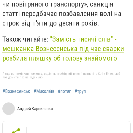
чи повітряного транспорту», санкція
статті передбачає позбавлення волі на
строк від п'яти до десяти років.
Також читайте:
"Замість тисячі слів" -
мешканка Вознесенська під час сварки
розбила пляшку об голову знайомого
Якщо ви помітили помилку, виділіть необхідний текст і натисніть Ctrl + Enter, щоб
повідомити про це редакцію
#Вознесенськ
#Миколаїв
#потяг
#труп
Андрей Карпиленко