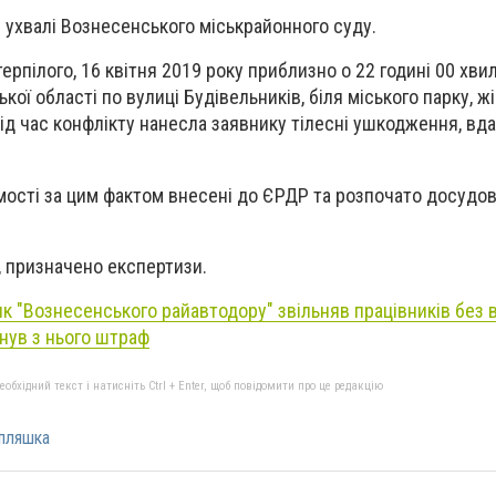
 ухвалі Вознесенського міськрайонного суду.
ерпілого, 16 квітня 2019 року приблизно о 22 годині 00 хвил
ої області по вулиці Будівельників, біля міського парку, жі
ід час конфлікту нанесла заявнику тілесні ушкодження, в
омості за цим фактом внесені до ЄРДР та розпочато досудо
 призначено експертизи.
к "Вознесенського райавтодору" звільняв працівників без 
гнув з нього штраф
бхідний текст і натисніть Ctrl + Enter, щоб повідомити про це редакцію
пляшка