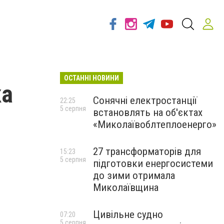
ОСТАННІ НОВИНИ
ка
Сонячні електростанції
22:25
5 серпня
встановлять на об'єктах
«Миколаївоблтеплоенерго»
27 трансформаторів для
15:23
5 серпня
підготовки енергосистеми
до зими отримала
Миколаївщина
Цивільне судно
07:20
5 серпня