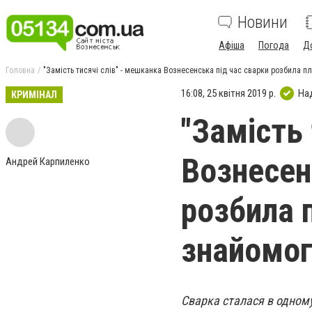
Новини
Афіша
Погода
Д
Головна
"Замість тисячі слів" - мешканка Вознесенська під час сварки розбила п
16:08, 25 квітня 2019 р.
На
КРИМІНАЛ
"Замість 
Вознесен
Андрей Карпиленко
розбила 
знайомо
Сварка сталася в одному 