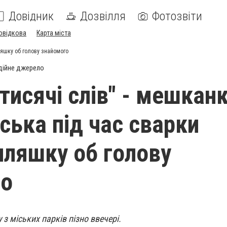
Довідник
Дозвілля
Фотозвіти
овідкова
Карта міста
ляшку об голову знайомого
дійне джерело
тисячі слів" - мешкан
ська під час сварки
пляшку об голову
го
з міських парків пізно ввечері.