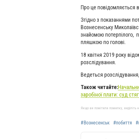
Про це повідомляється в
Згідно з показаннями пот
Вознесенську Миколаївськ
знайомою потерпілого, п
пляшкою по голові.
18 квітня 2019 року від
розслідування.
Ведеться розслідування,
Також читайте:
Начальни
заробіної плати: суд стя
Якщо ви помітили помилку, виділіть нео
#Вознесенськ
#побиття
#