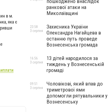
пошкоджено внаслідок
ранкової атаки на
Миколаївщині
ин в м.
нка, яка є
Захисника України
23:58
даривши
3 серпня
Олександра Нагайцева в
останню путь проведе
ве
Вознесенська громада
13 дітей народилося за
16:56
3 серпня
тиждень у Вознесенській
громаді
виплати
Чоловікові, який впав до
09:51
3 серпня
триметрової ями
допомогли рятувальники у
Вознесенську