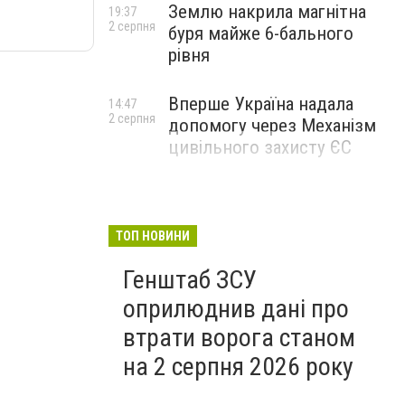
Землю накрила магнітна
19:37
2 серпня
буря майже 6-бального
рівня
Вперше Україна надала
14:47
2 серпня
допомогу через Механізм
цивільного захисту ЄС
ТОП НОВИНИ
Генштаб ЗСУ
оприлюднив дані про
втрати ворога станом
на 2 серпня 2026 року