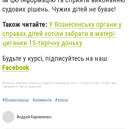
судових рішень. Чужих дітей не буває!
Також читайте:
У Вознесенську органи у
справах дітей хотіли забрати в матері-
циганки 15-тирічну доньку
Будьте у курсі, підписуйтесь на наш
Facebook
Якщо ви помітили помилку, виділіть необхідний текст і натисніть Ctrl + Enter, щоб
повідомити про це редакцію
#Вознесенськ
#аліменти
#злісні
Андрей Карпиленко