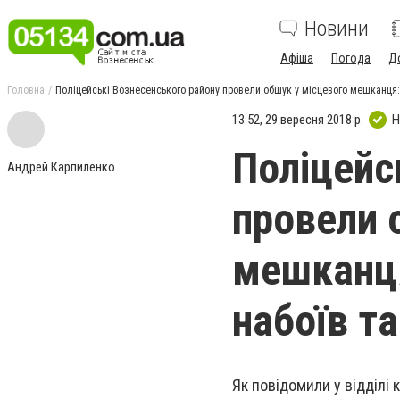
Новини
Афіша
Погода
Д
Головна
Поліцейські Вознесенського району провели обшук у місцевого мешканця: 
13:52, 29 вересня 2018 р.
Н
Поліцейс
Андрей Карпиленко
провели 
мешканця
набоїв та
Як повідомили у відділі 