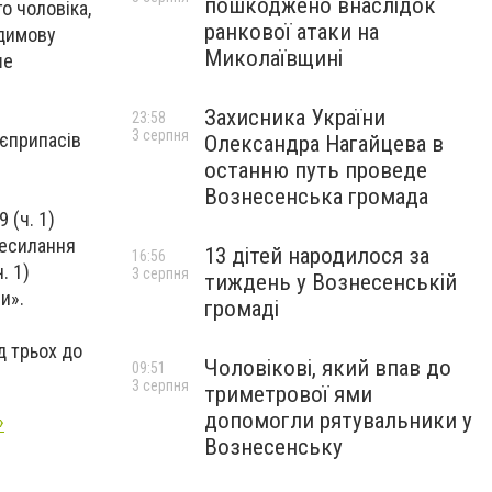
пошкоджено внаслідок
о чоловіка,
ранкової атаки на
 димову
Миколаївщині
ше
Захисника України
23:58
3 серпня
оєприпасів
Олександра Нагайцева в
останню путь проведе
Вознесенська громада
 (ч. 1)
ресилання
13 дітей народилося за
16:56
. 1)
3 серпня
тиждень у Вознесенській
и».
громаді
д трьох до
Чоловікові, який впав до
09:51
3 серпня
триметрової ями
допомогли рятувальники у
»
Вознесенську