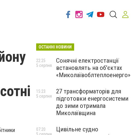
ОСТАННІ НОВИНИ
йону
Сонячні електростанції
22:25
5 серпня
встановлять на об'єктах
«Миколаївоблтеплоенерго»
сотні
27 трансформаторів для
15:23
5 серпня
підготовки енергосистеми
до зими отримала
Миколаївщина
Цивільне судно
бітники
07:20
5 серпня