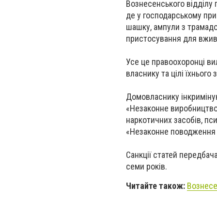
Вознесенського відділу п
де у господарському при
шашку, ампули з трамадо
пристосування для вжив
Усе це правоохоронці ви
власнику та цілі їхнього
Домовласнику інкримінуют
«Незаконне виробництво,
наркотичних засобів, пси
«Незаконне поводження 
Санкції статей передбач
семи років.
Читайте також:
Вознесе