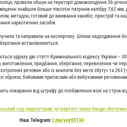
оліції, провели обшук на території домоволодіння 36-річног
міщенні знайшли більше півсотні патронів калібру 7,62 мм,
лом, метадон, готовий до вживання канабіс, пристрій та ін
ання наркотичних засобів.
лучили та направили на експертизу. Шляхи надходження б
 зберігання встановлюються.
ься одразу дві статті Кримінального кодексу України – 309
 виготовлення, придбання, зберігання, перевезення чи пе
хотропних речовин або їх аналогів без мети збуту» та 263 (ч
зі зброєю, бойовими припасами або вибуховими речовинам
ають покарання від штрафу до позбавлення волі на строк ві
нський суд заарештував четвертого члена банди «Веточки
Наш Telegram:
t.me/voz05134