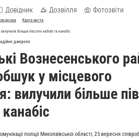
Довідник
Дозвілля
Фотозвіти
овідкова
Карта міста
вилучили більше півсотні набоїв та канабіс
адійне джерело
ькі Вознесенського ра
обшук у місцевого
: вилучили більше пів
 канабіс
комунікації поліції Миколаївської області, 25 вересня співро