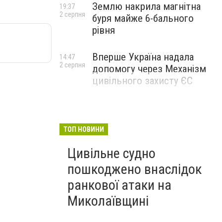
Землю накрила магнітна
19:37
2 серпня
буря майже 6-бального
рівня
Вперше Україна надала
14:47
2 серпня
допомогу через Механізм
цивільного захисту ЄС
ТОП НОВИНИ
Цивільне судно
пошкоджено внаслідок
ранкової атаки на
Миколаївщині