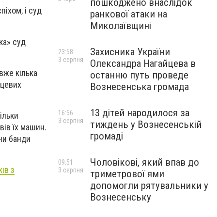
пошкоджено внаслідок
піхом, і суд
ранкової атаки на
Миколаївщині
ка» суд
Захисника України
23:58
3 серпня
Олександра Нагайцева в
 вже кілька
останню путь проведе
сцевих
Вознесенська громада
13 дітей народилося за
16:56
ільки
3 серпня
тиждень у Вознесенській
вів їх машин.
громаді
ни банди
Чоловікові, який впав до
09:51
ів з
3 серпня
триметрової ями
допомогли рятувальники у
Вознесенську