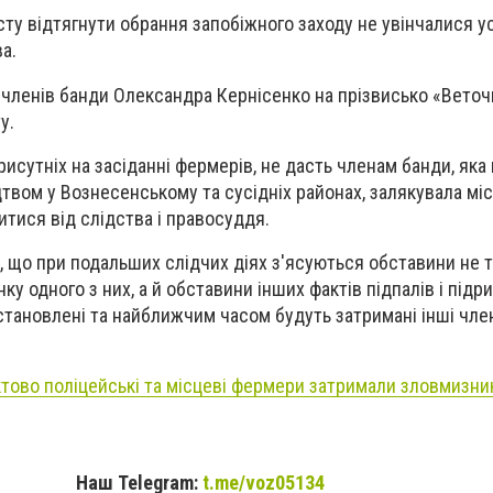
ту відтягнути обрання запобіжного заходу не увінчалися ус
а.
членів банди Олександра Кернісенко на прізвисько «Веточ
у.
рисутніх на засіданні фермерів, не дасть членам банди, яка
твом у Вознесенському та сусідніх районах, залякувала мі
итися від слідства і правосуддя.
 що при подальших слідчих діях з'ясуються обставини не т
ку одного з них, а й обставини інших фактів підпалів і підри
тановлені та найближчим часом будуть затримані інші чле
ктово поліцейські та місцеві фермери затримали зловмизник
Наш Telegram:
t.me/voz05134