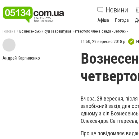
Новини
Афіша
Погода
Д
Головна
Вознесенський суд заарештував четвертого члена банди «Веточки»
11:50, 29 вересня 2018 р.
Н
Вознесен
Андрей Карпиленко
четверто
Вчора, 28 вересня, після
запобіжний захід для ост
одному з сіл Вознесенсь
Олександра Саітгарєєва, 
Про це повідомляє вида