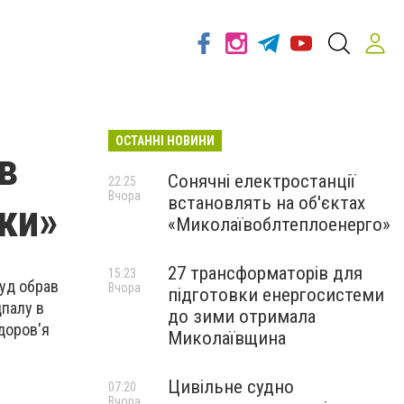
ОСТАННІ НОВИНИ
в
Сонячні електростанції
22:25
Вчора
встановлять на об'єктах
ки»
«Миколаївоблтеплоенерго»
27 трансформаторів для
15:23
суд обрав
Вчора
підготовки енергосистеми
дпалу в
до зими отримала
доров'я
Миколаївщина
Цивільне судно
07:20
Вчора