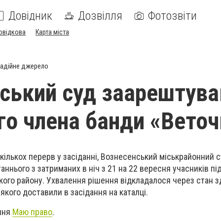
Довідник
Дозвілля
Фотозвіти
овідкова
Карта міста
адійне джерело
ський суд заарештува
го члена банди «Веточ
 кількох перерв у засіданні, Вознесенський міськрайонний 
аннього з затриманих в ніч з 21 на 22 вересня учасників пі
кого району. Ухвалення рішення відкладалося через стан з
якого доставили в засідання на каталці.
ння
Маю право
.