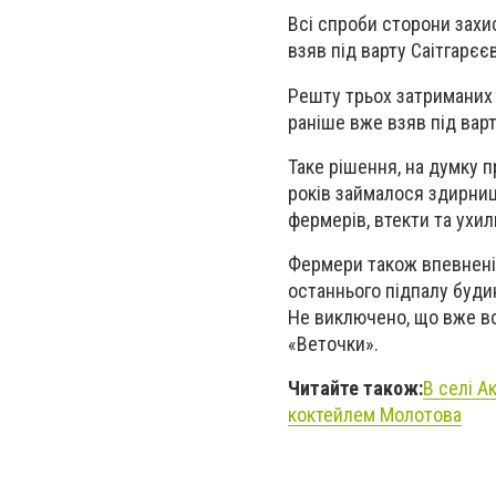
Всі спроби сторони захис
взяв під варту Саітгарєєв
Решту трьох затриманих 
раніше вже взяв під варт
Таке рішення, на думку п
років займалося здирниц
фермерів, втекти та ухил
Фермери також впевнені,
останнього підпалу будин
Не виключено, що вже вс
«Веточки».
Читайте також:
В селі А
коктейлем Молотова