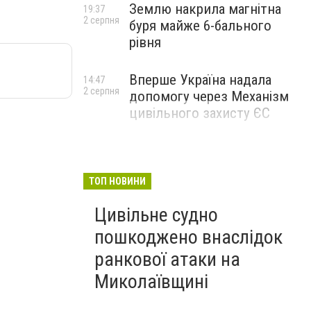
Землю накрила магнітна
19:37
2 серпня
буря майже 6-бального
рівня
Вперше Україна надала
14:47
2 серпня
допомогу через Механізм
цивільного захисту ЄС
ТОП НОВИНИ
Цивільне судно
пошкоджено внаслідок
ранкової атаки на
Миколаївщині