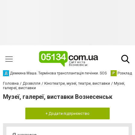
Д
Демкина Маша. Термінова трансплантація печінки. SOS
Р
Розклад р
Головна
Дозвілля
Кінотеатри, музеї, театри, виставки
Музеї,
галереї, виставки
Музеї, галереї, виставки Вознесенськ
+ Додати підприємство