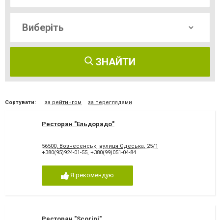
ЗНАЙТИ
Сортувати:
за рейтингом
за переглядами
Ресторан "Ельдорадо"
56500, Вознесенськ, вулиця Одеська, 25/1
+380(95)924-01-55
,
+380(99)051-04-84
Я рекомендую
Ресторан "Scorini"