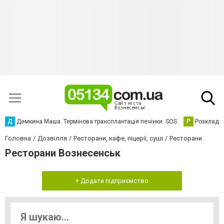
Д
Демкина Маша. Термінова трансплантація печінки. SOS
Р
Розклад р
Головна
Дозвілля
Ресторани, кафе, піцерії, суші
Ресторани
Ресторани Вознесенськ
+ Додати підприємство