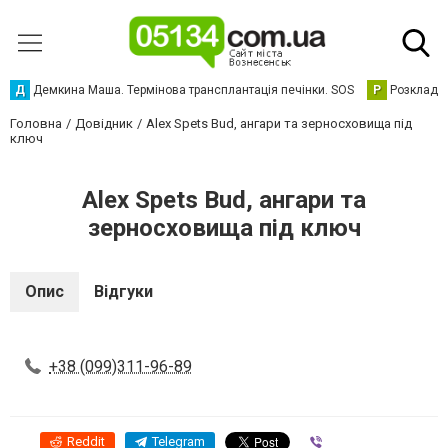
Д
Демкина Маша. Термінова трансплантація печінки. SOS
Р
Розклад р
Головна
Довідник
Alex Spets Bud, ангари та зерносховища під
ключ
Alex Spets Bud, ангари та
зерносховища під ключ
Опис
Відгуки
+38 (099)311-96-89
Reddit
Telegram
Viber