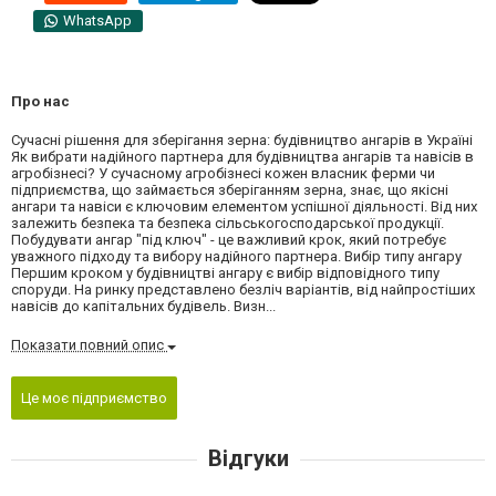
WhatsApp
Про нас
Сучасні рішення для зберігання зерна: будівництво ангарів в Україні
Як вибрати надійного партнера для будівництва ангарів та навісів в
агробізнесі? У сучасному агробізнесі кожен власник ферми чи
підприємства, що займається зберіганням зерна, знає, що якісні
ангари та навіси є ключовим елементом успішної діяльності. Від них
залежить безпека та безпека сільськогосподарської продукції.
Побудувати ангар "під ключ" - це важливий крок, який потребує
уважного підходу та вибору надійного партнера. Вибір типу ангару
Першим кроком у будівництві ангару є вибір відповідного типу
споруди. На ринку представлено безліч варіантів, від найпростіших
навісів до капітальних будівель. Визн...
Показати повний опис
Це моє підприємство
Відгуки