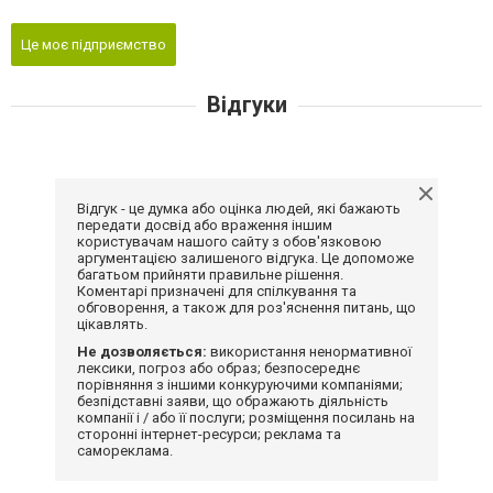
Це моє підприємство
Відгуки
Відгук - це думка або оцінка людей, які бажають
передати досвід або враження іншим
користувачам нашого сайту з обов'язковою
аргументацією залишеного відгука. Це допоможе
багатьом прийняти правильне рішення.
Коментарі призначені для спілкування та
обговорення, а також для роз'яснення питань, що
цікавлять.
Не дозволяється:
використання ненормативної
лексики, погроз або образ; безпосереднє
порівняння з іншими конкуруючими компаніями;
безпідставні заяви, що ображають діяльність
компанії і / або її послуги; розміщення посилань на
сторонні інтернет-ресурси; реклама та
самореклама.