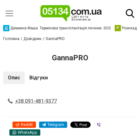
Д
Демкина Маша. Термінова трансплантація печінки. SOS
Р
Розклад р
Головна
Довідник
GannaPRO
GannaPRO
Опис
Відгуки
+38 091-481-9377
Reddit
Telegram
Viber
WhatsApp