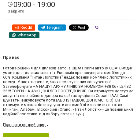
09:00 - 19:00
Закрито
Reddit
Telegram
Viber
WhatsApp
Про нас
Готове рішення для дилерів авто із США! Пригін авто із США! Вигідні
умови для великих клієнтів. Економія при покупці автомобіля до
60%. Компанія "Титан Логістика" надає повний комплекс логістичних
послуг. У нас є переваги, яких немає у наших конкурентів!
Зателефонуйте НА НАШУ ГАРЯЧУ ЛІНІЮ ЗА НОМЕРОМ +38 067 524 32
25 !!! ТОРГИ НА АУКЦІОНІ БЕЗ ПОСЕРЕДНИКІВ: Ви отримуєте доступ до
акаунтів ліцензійного дилера на сайтах аукціонів Copart і IAAI. Самі
шукаєте і викуповуєте лоти (АБО ІЗ НАШОЮ ДОПОМОГОЮ). Ви
отримуєте можливість купувати автомобілі в закритих штатах -
Мічигані, Алабамі, Вісконсині і Огайо. «Тітан Логістік» - це повний цикл
надійної логістики: від вибору лота на аукц...
Показати повний опис