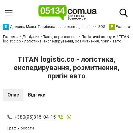
Д
Демкина Маша. Термінова трансплантація печінки. SOS
Р
Розклад р
Головна
Довідник
Таксі, перевезення
Логістичні послуги
TITAN
logistic.co - логістика, експедирування, розмитнення, пригін авто
TITAN logistic.co - логістика,
експедирування, розмитнення,
пригін авто
Опис
Відгуки
+380(95)315-04-15
Графік роботи