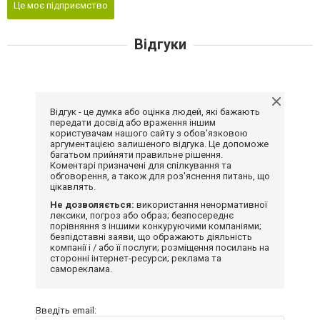
Це моє підприємство
Відгуки
Відгук - це думка або оцінка людей, які бажають
передати досвід або враження іншим
користувачам нашого сайту з обов'язковою
аргументацією залишеного відгука. Це допоможе
багатьом прийняти правильне рішення.
Коментарі призначені для спілкування та
обговорення, а також для роз'яснення питань, що
цікавлять.
Не дозволяється:
використання ненормативної
лексики, погроз або образ; безпосереднє
порівняння з іншими конкуруючими компаніями;
безпідставні заяви, що ображають діяльність
компанії і / або її послуги; розміщення посилань на
сторонні інтернет-ресурси; реклама та
самореклама.
Введіть email: