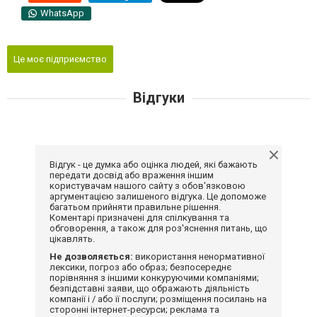
WhatsApp
Це моє підприємство
Відгуки
Відгук - це думка або оцінка людей, які бажають
передати досвід або враження іншим
користувачам нашого сайту з обов'язковою
аргументацією залишеного відгука. Це допоможе
багатьом прийняти правильне рішення.
Коментарі призначені для спілкування та
обговорення, а також для роз'яснення питань, що
цікавлять.
Не дозволяється:
використання ненормативної
лексики, погроз або образ; безпосереднє
порівняння з іншими конкуруючими компаніями;
безпідставні заяви, що ображають діяльність
компанії і / або її послуги; розміщення посилань на
сторонні інтернет-ресурси; реклама та