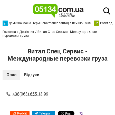
Д
Демкина Маша. Термінова трансплантація печінки. SOS
Р
Розклад р
Головна
Довідник
Витал Спец Сервис - Международные
перевозки груза
Витал Спец Сервис -
Международные перевозки груза
Опис
Відгуки
+38(063) 655 13 99
Reddit
Telegram
Viber