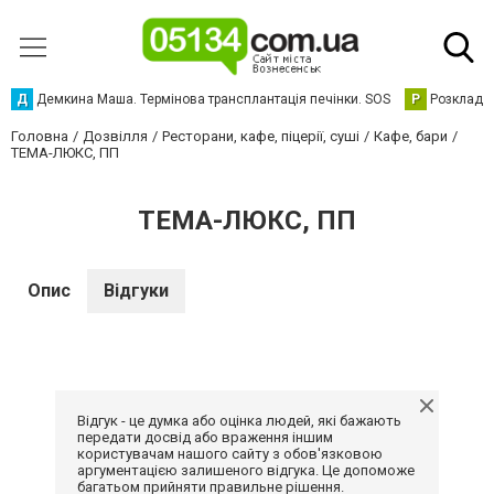
Д
Демкина Маша. Термінова трансплантація печінки. SOS
Р
Розклад р
Головна
Дозвілля
Ресторани, кафе, піцерії, суші
Кафе, бари
ТЕМА-ЛЮКС, ПП
ТЕМА-ЛЮКС, ПП
Опис
Відгуки
Відгук - це думка або оцінка людей, які бажають
передати досвід або враження іншим
користувачам нашого сайту з обов'язковою
аргументацією залишеного відгука. Це допоможе
багатьом прийняти правильне рішення.