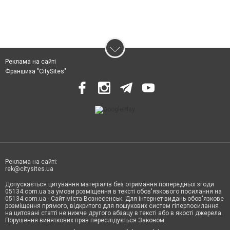
Реклама на сайті
Франшиза "CitySites"
Реклама на сайті:
rek@citysites.ua
Допускається цитування матеріалів без отримання попередньої згоди
05134.com.ua за умови розміщення в тексті обов'язкового посилання на
05134.com.ua - Сайт міста Вознесенськ. Для інтернет-видань обов'язкове
розміщення прямого, відкритого для пошукових систем гіперпосилання
на цитовані статті не нижче другого абзацу в тексті або в якості джерела.
Порушення виняткових прав переслідується Законом.