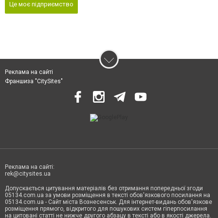
Це моє підприємство
Реклама на сайті
Франшиза "CitySites"
Реклама на сайті:
rek@citysites.ua
Допускається цитування матеріалів без отримання попередньої згоди
05134.com.ua за умови розміщення в тексті обов'язкового посилання на
05134.com.ua - Сайт міста Вознесенськ. Для інтернет-видань обов'язкове
розміщення прямого, відкритого для пошукових систем гіперпосилання
на цитовані статті не нижче другого абзацу в тексті або в якості джерела.