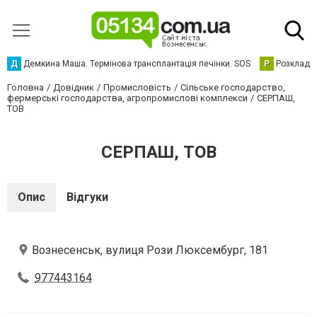
Д
Демкина Маша. Термінова трансплантація печінки. SOS
Р
Розклад р
Головна
Довідник
Промисловість
Сільське господарство,
фермерські господарства, агропромислові комплекси
СЕРПАШ,
ТОВ
СЕРПАШ, ТОВ
Опис
Відгуки
Вознесенськ, вулиця Рози Люксембург, 181
977443164