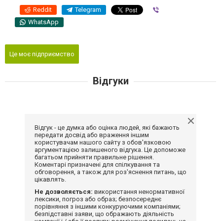
Reddit
Telegram
Viber
WhatsApp
Це моє підприємство
Відгуки
Відгук - це думка або оцінка людей, які бажають
передати досвід або враження іншим
користувачам нашого сайту з обов'язковою
аргументацією залишеного відгука. Це допоможе
багатьом прийняти правильне рішення.
Коментарі призначені для спілкування та
обговорення, а також для роз'яснення питань, що
цікавлять.
Не дозволяється:
використання ненормативної
лексики, погроз або образ; безпосереднє
порівняння з іншими конкуруючими компаніями;
безпідставні заяви, що ображають діяльність