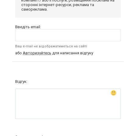
компанії і / або її послуги; розміщення посилань на
сторонні інтернет-ресурси; реклама та
самореклама.
Введіть email:
Ваш e-mail не відображатиметься на сайті
або
Авторизуйтесь
для написання відгуку
Відгук: