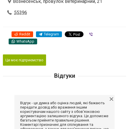
Вознесенськ, провулок Ветеринарний, 21
55396
Reddit
Telegram
Viber
WhatsApp
Це моє підприємство
Відгуки
Відгук - це думка або оцінка людей, які бажають
передати досвід або враження іншим
користувачам нашого сайту з обов'язковою
аргументацією залишеного відгука. Це допоможе
багатьом прийняти правильне рішення.
Коментарі призначені для спілкування та
обговорення, а також для роз'яснення питань, що