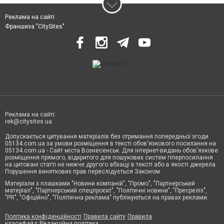
Реклама на сайті
Франшиза "CitySites"
Реклама на сайті:
rek@citysites.ua
Допускається цитування матеріалів без отримання попередньої згоди
05134.com.ua за умови розміщення в тексті обов'язкового посилання на
05134.com.ua - Сайт міста Вознесенськ. Для інтернет-видань обов'язкове
розміщення прямого, відкритого для пошукових систем гіперпосилання
на цитовані статті не нижче другого абзацу в тексті або в якості джерела.
Порушення виняткових прав переслідується Законом.
Матеріали з плашками "Новини компаній", "Промо", "Партнерський
матеріал", "Партнерський спецпроєкт", "Політичні новини", "Пресреліз",
"PR", "Офіційно", "Політична реклама" публікуються на правах реклами.
Політика конфіденційності
Правила сайту
Правила
класифайд
Редакційна політика