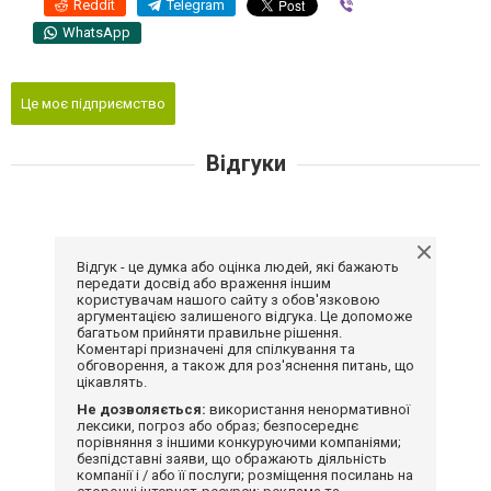
Reddit
Telegram
Viber
WhatsApp
Це моє підприємство
Відгуки
Відгук - це думка або оцінка людей, які бажають
передати досвід або враження іншим
користувачам нашого сайту з обов'язковою
аргументацією залишеного відгука. Це допоможе
багатьом прийняти правильне рішення.
Коментарі призначені для спілкування та
обговорення, а також для роз'яснення питань, що
цікавлять.
Не дозволяється:
використання ненормативної
лексики, погроз або образ; безпосереднє
порівняння з іншими конкуруючими компаніями;
безпідставні заяви, що ображають діяльність
компанії і / або її послуги; розміщення посилань на