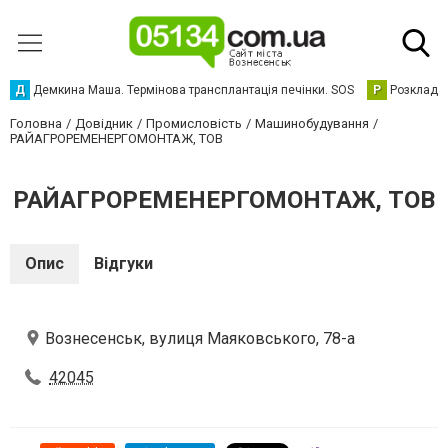
Д
Демкина Маша. Термінова трансплантація печінки. SOS
Р
Розклад р
Головна
Довідник
Промисловість
Машинобудування
РАЙАГРОРЕМЕНЕРГОМОНТАЖ, ТОВ
РАЙАГРОРЕМЕНЕРГОМОНТАЖ, ТОВ
Опис
Відгуки
Вознесенськ, вулиця Маяковського, 78-а
42045