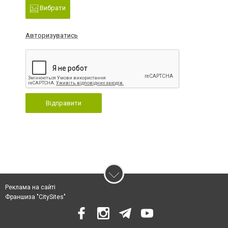
Вибрати
Авторизуватись
Відправити
Реклама на сайті
Франшиза "CitySites"