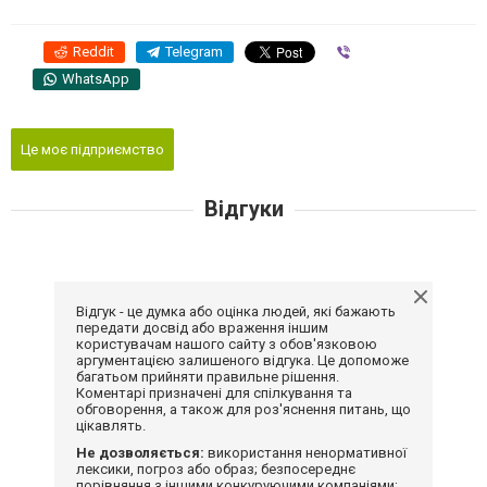
Reddit
Telegram
Viber
WhatsApp
Це моє підприємство
Відгуки
Відгук - це думка або оцінка людей, які бажають
передати досвід або враження іншим
користувачам нашого сайту з обов'язковою
аргументацією залишеного відгука. Це допоможе
багатьом прийняти правильне рішення.
Коментарі призначені для спілкування та
обговорення, а також для роз'яснення питань, що
цікавлять.
Не дозволяється:
використання ненормативної
лексики, погроз або образ; безпосереднє
порівняння з іншими конкуруючими компаніями;