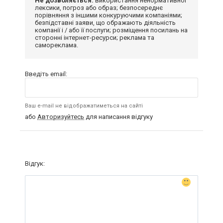
Не дозволяється:
використання ненормативної
лексики, погроз або образ; безпосереднє
порівняння з іншими конкуруючими компаніями;
безпідставні заяви, що ображають діяльність
компанії і / або її послуги; розміщення посилань на
сторонні інтернет-ресурси; реклама та
самореклама.
Введіть email:
Ваш e-mail не відображатиметься на сайті
або
Авторизуйтесь
для написання відгуку
Відгук: