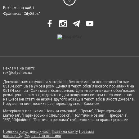
Реклама на сайті
Франшиза "CitySites"
Реклама на сайті:
rek@citysites.ua
Допускається цитування матеріалів без отримання попередньої згоди
05134.com.ua за умови розміщення в тексті обов'язкового посилання на
05134.com.ua - Сайт міста Вознесенськ. Для інтернет-видань обов'язкове
розміщення прямого, відкритого для пошукових систем гіперпосилання
на цитовані статті не нижче другого абзацу в тексті або в якості джерела.
Порушення виняткових прав переслідується Законом.
Матеріали з плашками "Новини компаній", "Промо", "Партнерський
матеріал", "Партнерський спецпроєкт", "Політичні новини", "Пресреліз",
"PR", "Офіційно", "Політична реклама" публікуються на правах реклами.
Політика конфіденційності
Правила сайту
Правила
класифайд
Редакційна політика