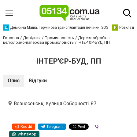
Д
Демкина Маша. Термінова трансплантація печінки. SOS
Р
Розклад р
Головна
Довідник
Промисловість
Деревообробка і
целюлозно-паперова промисловість
ІНТЕР'ЄР-БУД, ПП
ІНТЕР'ЄР-БУД, ПП
Опис
Відгуки
Вознесенськ, вулиця Соборності, 87
Reddit
Telegram
Viber
WhatsApp