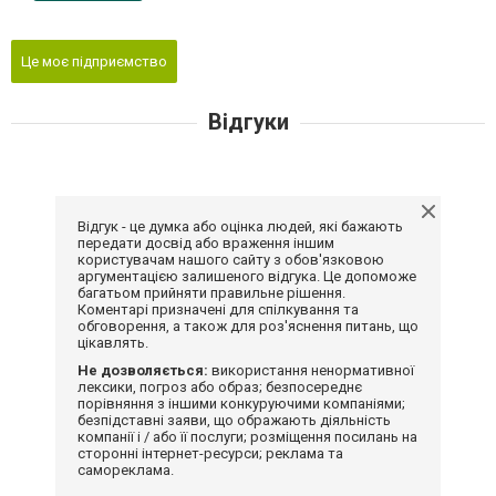
Це моє підприємство
Відгуки
Відгук - це думка або оцінка людей, які бажають
передати досвід або враження іншим
користувачам нашого сайту з обов'язковою
аргументацією залишеного відгука. Це допоможе
багатьом прийняти правильне рішення.
Коментарі призначені для спілкування та
обговорення, а також для роз'яснення питань, що
цікавлять.
Не дозволяється:
використання ненормативної
лексики, погроз або образ; безпосереднє
порівняння з іншими конкуруючими компаніями;
безпідставні заяви, що ображають діяльність
компанії і / або її послуги; розміщення посилань на
сторонні інтернет-ресурси; реклама та
самореклама.