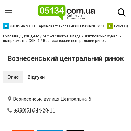
Д
Демкина Маша. Термінова трансплантація печінки. SOS
Р
Розклад р
Головна
Довідник
Міські служби, влада
Житлово-комунальні
підприємства (ЖКГ)
Вознесенський центральний ринок
Вознесенський центральний ринок
Опис
Відгуки
Вознесенськ, вулиця Центральна, 6
+380(51)344-20-11