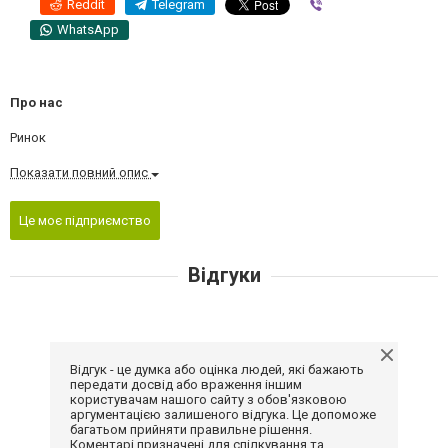
Reddit
Telegram
Viber
WhatsApp
Про нас
Ринок
Показати повний опис
Це моє підприємство
Відгуки
Відгук - це думка або оцінка людей, які бажають
передати досвід або враження іншим
користувачам нашого сайту з обов'язковою
аргументацією залишеного відгука. Це допоможе
багатьом прийняти правильне рішення.
Коментарі призначені для спілкування та