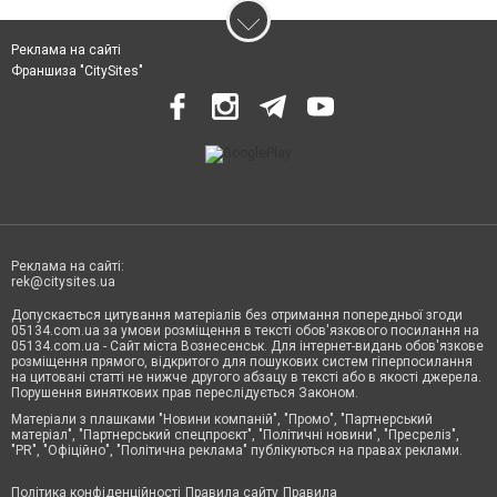
Реклама на сайті
Франшиза "CitySites"
Реклама на сайті:
rek@citysites.ua
Допускається цитування матеріалів без отримання попередньої згоди
05134.com.ua за умови розміщення в тексті обов'язкового посилання на
05134.com.ua - Сайт міста Вознесенськ. Для інтернет-видань обов'язкове
розміщення прямого, відкритого для пошукових систем гіперпосилання
на цитовані статті не нижче другого абзацу в тексті або в якості джерела.
Порушення виняткових прав переслідується Законом.
Матеріали з плашками "Новини компаній", "Промо", "Партнерський
матеріал", "Партнерський спецпроєкт", "Політичні новини", "Пресреліз",
"PR", "Офіційно", "Політична реклама" публікуються на правах реклами.
Політика конфіденційності
Правила сайту
Правила