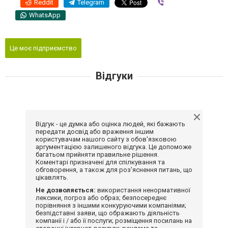
Reddit
Telegram
Viber
WhatsApp
Це моє підприємство
Відгуки
Відгук - це думка або оцінка людей, які бажають
передати досвід або враження іншим
користувачам нашого сайту з обов'язковою
аргументацією залишеного відгука. Це допоможе
багатьом прийняти правильне рішення.
Коментарі призначені для спілкування та
обговорення, а також для роз'яснення питань, що
цікавлять.
Не дозволяється:
використання ненормативної
лексики, погроз або образ; безпосереднє
порівняння з іншими конкуруючими компаніями;
безпідставні заяви, що ображають діяльність
компанії і / або її послуги; розміщення посилань на