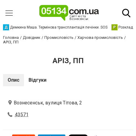
Д
Демкина Маша. Термінова трансплантація печінки. SOS
Р
Розклад р
Головна
Довідник
Промисловість
Харчова промисловість
АРІЗ, ПП
АРІЗ, ПП
Опис
Відгуки
Вознесенськ, вулиця Тітова, 2
43571