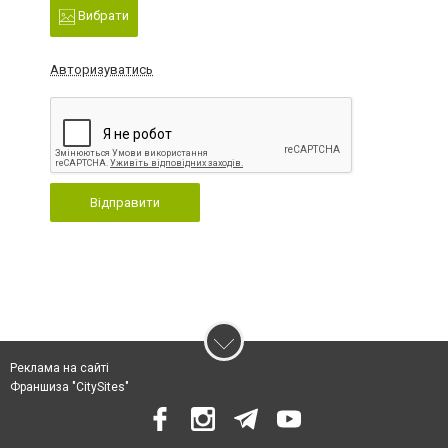
Вибрати
Авторизуватись
Відправити
Реклама на сайті
Франшиза "CitySites"