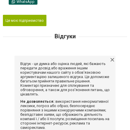
WhatsApp
Це моє підприємство
Відгуки
Відгук - це думка або оцінка людей, які бажають
передати досвід або враження іншим
користувачам нашого сайту з обов'язковою
аргументацією залишеного відгука. Це допоможе
багатьом прийняти правильне рішення.
Коментарі призначені для спілкування та
обговорення, а також для роз'яснення питань, що
цікавлять.
Не дозволяється:
використання ненормативної
лексики, погроз або образ; безпосереднє
порівняння з іншими конкуруючими компаніями;
безпідставні заяви, що ображають діяльність
компанії і / або її послуги; розміщення посилань на
сторонні інтернет-ресурси; реклама та
самореклама.