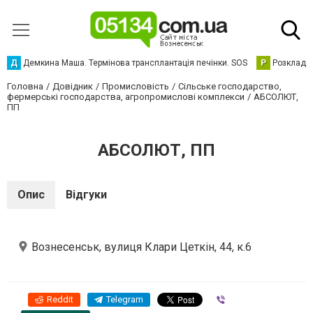
Д
Демкина Маша. Термінова трансплантація печінки. SOS
Р
Розклад р
Головна
Довідник
Промисловість
Сільське господарство,
фермерські господарства, агропромислові комплекси
АБСОЛЮТ,
ПП
АБСОЛЮТ, ПП
Опис
Відгуки
Вознесенськ, вулиця Клари Цеткін, 44, к.6
Reddit
Telegram
Viber