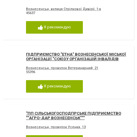
Вознесенськ, вулиця Стрілкової Дивізії, 1-а
45637
Я рекомендую
ПІДПРИЄМСТВО ”ЕТНА” ВОЗНЕСЕНСЬКОЇ МІСЬКОЇ
ОРГАНІЗАЦІЇ ”СОЮЗУ ОРГАНІЗАЦІЙ ІНВАЛІДІВ
УКРАЇНИ”
Вознесенськ, провулок Ветеринарний, 21
55396
Я рекомендую
"ПП СІЛЬСЬКОГОСПОДПРСЬКЕ ПІДПРИЄМСТВО
""АГРО-ДАР ВОЗНЕСЕНСЬК"""
Вознесенськ, провулок Усенка, 13