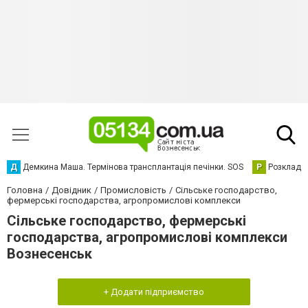
Д
Демкина Маша. Термінова трансплантація печінки. SOS
Р
Розклад р
Головна
Довідник
Промисловість
Сільське господарство,
фермерські господарства, агропромислові комплекси
Сільське господарство, фермерські
господарства, агропромислові комплекси
Вознесенськ
+ Додати підприємство