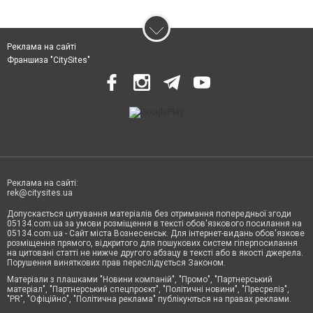
Реклама на сайті
Франшиза "CitySites"
Реклама на сайті:
rek@citysites.ua
Допускається цитування матеріалів без отримання попередньої згоди
05134.com.ua за умови розміщення в тексті обов'язкового посилання на
05134.com.ua - Сайт міста Вознесенськ. Для інтернет-видань обов'язкове
розміщення прямого, відкритого для пошукових систем гіперпосилання
на цитовані статті не нижче другого абзацу в тексті або в якості джерела.
Порушення виняткових прав переслідується Законом.
Матеріали з плашками "Новини компаній", "Промо", "Партнерський
матеріал", "Партнерський спецпроєкт", "Політичні новини", "Пресреліз",
"PR", "Офіційно", "Політична реклама" публікуються на правах реклами.