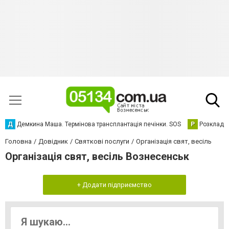
Д
Демкина Маша. Термінова трансплантація печінки. SOS
Р
Розклад р
Головна
Довідник
Святкові послуги
Організація свят, весіль
Організація свят, весіль Вознесенськ
+ Додати підприємство