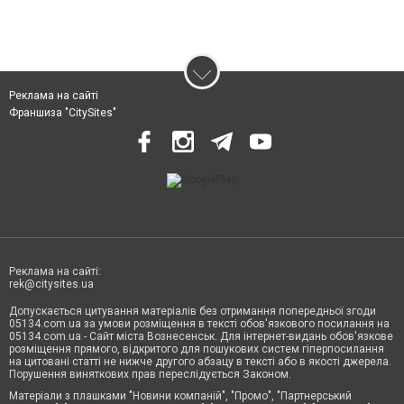
Реклама на сайті
Франшиза "CitySites"
Реклама на сайті:
rek@citysites.ua
Допускається цитування матеріалів без отримання попередньої згоди
05134.com.ua за умови розміщення в тексті обов'язкового посилання на
05134.com.ua - Сайт міста Вознесенськ. Для інтернет-видань обов'язкове
розміщення прямого, відкритого для пошукових систем гіперпосилання
на цитовані статті не нижче другого абзацу в тексті або в якості джерела.
Порушення виняткових прав переслідується Законом.
Матеріали з плашками "Новини компаній", "Промо", "Партнерський