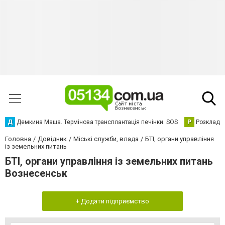
Д
Демкина Маша. Термінова трансплантація печінки. SOS
Р
Розклад р
Головна
Довідник
Міські служби, влада
БТІ, органи управління
із земельних питань
БТІ, органи управління із земельних питань
Вознесенськ
+ Додати підприємство