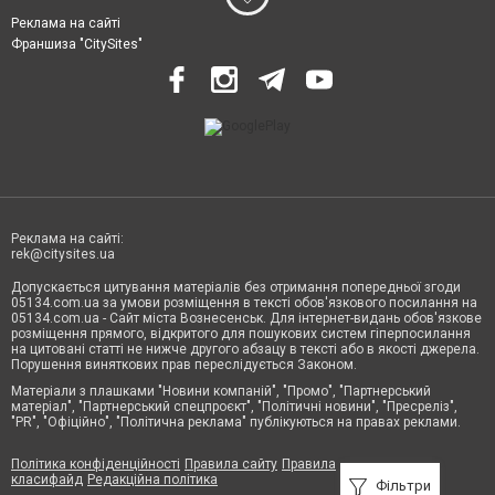
Реклама на сайті
Франшиза "CitySites"
Реклама на сайті:
rek@citysites.ua
Допускається цитування матеріалів без отримання попередньої згоди
05134.com.ua за умови розміщення в тексті обов'язкового посилання на
05134.com.ua - Сайт міста Вознесенськ. Для інтернет-видань обов'язкове
розміщення прямого, відкритого для пошукових систем гіперпосилання
на цитовані статті не нижче другого абзацу в тексті або в якості джерела.
Порушення виняткових прав переслідується Законом.
Матеріали з плашками "Новини компаній", "Промо", "Партнерський
матеріал", "Партнерський спецпроєкт", "Політичні новини", "Пресреліз",
"PR", "Офіційно", "Політична реклама" публікуються на правах реклами.
Політика конфіденційності
Правила сайту
Правила
класифайд
Редакційна політика
Фільтри