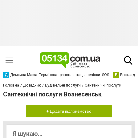
Д
Демкина Маша. Термінова трансплантація печінки. SOS
Р
Розклад р
Головна
Довідник
Будівельні послуги
Сантехнічні послуги
Сантехнічні послуги Вознесенськ
+ Додати підприємство