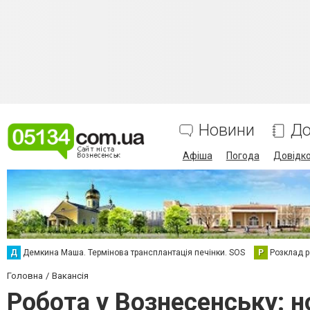
Новини
До
Афіша
Погода
Довідк
Д
Демкина Маша. Термінова трансплантація печінки. SOS
Р
Розклад р
Головна
Вакансія
Робота у Вознесенську: но