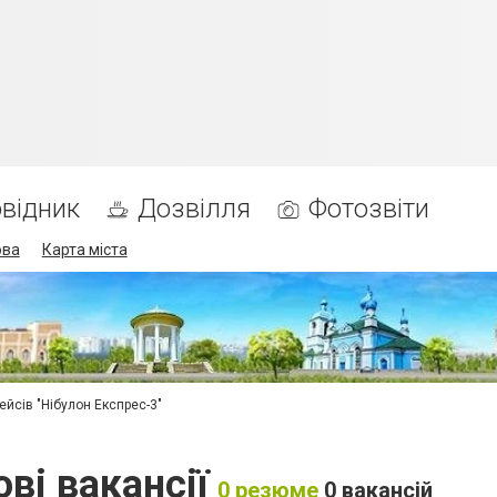
відник
Дозвілля
Фотозвіти
ова
Карта міста
ейсів "Нібулон Експрес-3"
ві вакансії
0 резюме
0 вакансій