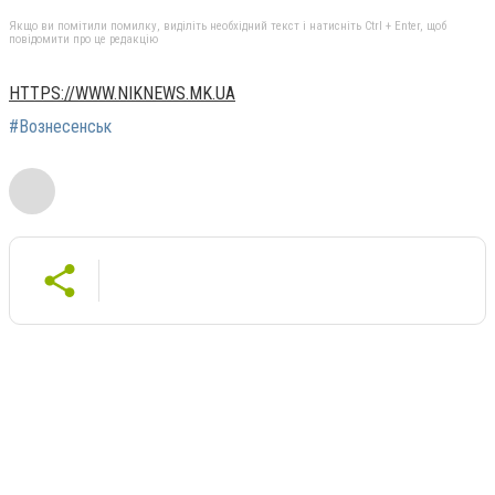
Якщо ви помітили помилку, виділіть необхідний текст і натисніть Ctrl + Enter, щоб
повідомити про це редакцію
HTTPS://WWW.NIKNEWS.MK.UA
#Вознесенськ