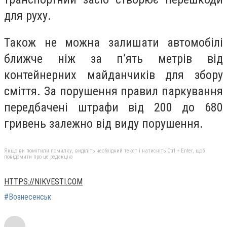
для руху.
Також не можна залишати автомобілі
ближче ніж за п’ять метрів від
контейнерних майданчиків для збору
сміття. За порушення правил паркування
передбачені штрафи від 200 до 680
гривень залежно від виду порушення.
Якщо ви помітили помилку, виділіть необхідний текст і натисніть Ctrl + Enter, щоб
повідомити про це редакцію
HTTPS://NIKVESTI.COM
#Вознесенськ