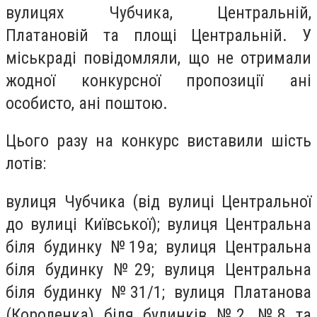
вулицях Чубчика, Центральній,
Платановій та площі Центральній. У
міськраді повідомляли, що не отримали
жодної конкурсної пропозиції ані
особисто, ані поштою.
Цього разу на конкурс виставили шість
лотів:
вулиця Чубчика (від вулиці Центральної
до вулиці Київської); вулиця Центральна
біля будинку №19а; вулиця Центральна
біля будинку №29; вулиця Центральна
біля будинку №31/1; вулиця Платанова
(Короленка) біля будинків №2, №8 та