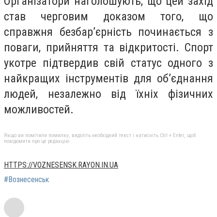
Організатори наголошують, що цей захід
став черговим доказом того, що
справжня безбар’єрність починається з
поваги, прийняття та відкритості. Спорт
укотре підтвердив свій статус одного з
найкращих інструментів для об’єднання
людей, незалежно від їхніх фізичних
можливостей.
Якщо ви помітили помилку, виділіть необхідний текст і натисніть Ctrl + Enter, щоб
повідомити про це редакцію
HTTPS://VOZNESENSK.RAYON.IN.UA
#Вознесенськ