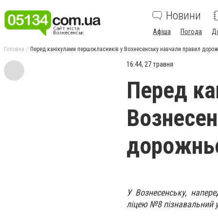
Новини
Афіша
Погода
Д
Головна
Перед канікулами першокласників у Вознесенську навчали правил дорожн
16:44, 27 травня
Перед ка
Вознесен
дорожньо
У Вознесенську, напере
ліцею №8 пізнавальний 