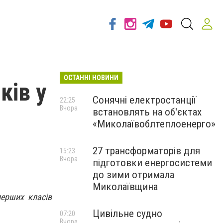
ОСТАННІ НОВИНИ
ків у
Сонячні електростанції
22:25
Вчора
встановлять на об'єктах
«Миколаївоблтеплоенерго»
27 трансформаторів для
15:23
Вчора
підготовки енергосистеми
до зими отримала
Миколаївщина
перших класів
Цивільне судно
07:20
Вчора