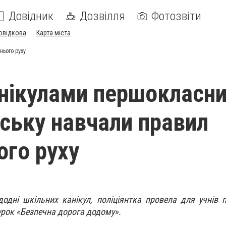
Довідник
Дозвілля
Фотозвіти
овідкова
Карта міста
ього руху
нікулами першокласни
ську навчали правил
го руху
додні шкільних канікул, поліціянтка провела для учнів 
урок «Безпечна дорога додому».