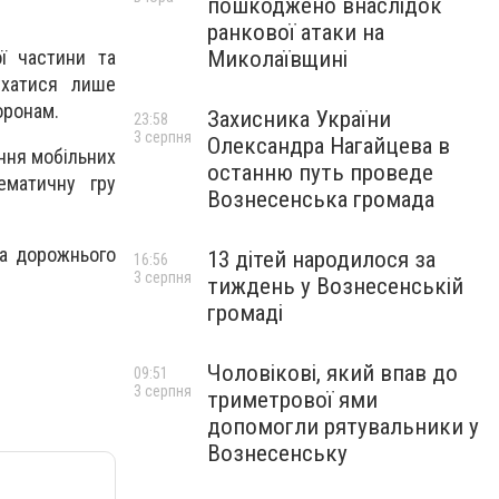
пошкоджено внаслідок
ранкової атаки на
Миколаївщині
ї частини та
ухатися лише
оронам.
Захисника України
23:58
3 серпня
Олександра Нагайцева в
ання мобільних
останню путь проведе
ематичну гру
Вознесенська громада
ла дорожнього
13 дітей народилося за
16:56
3 серпня
тиждень у Вознесенській
громаді
Чоловікові, який впав до
09:51
3 серпня
триметрової ями
допомогли рятувальники у
Вознесенську