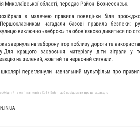
ія Миколаївської області, передає Район. Вознесенськ.
розібрала з малечею правила поведінки біля проїжджо
 Першокласникам нагадали базові правила безпеки: р
 вулицю виключно «зеброю» та обов'язково дивитися по ст
рка звернула на заборону ігор поблизу дороги та використ
у.Для кращого засвоєння матеріалу діти зіграли у т
еакцію на зелений, жовтий та червоний сигнали.
 школярі переглянули навчальний мультфільм про прави
бхідний текст і натисніть Ctrl + Enter, щоб повідомити про це редакцію
N.IN.UA