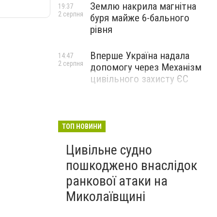
Землю накрила магнітна
19:37
2 серпня
буря майже 6-бального
рівня
Вперше Україна надала
14:47
2 серпня
допомогу через Механізм
цивільного захисту ЄС
ТОП НОВИНИ
Цивільне судно
пошкоджено внаслідок
ранкової атаки на
Миколаївщині