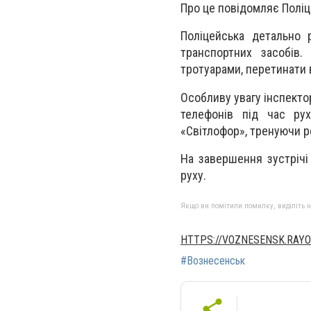
Про це повідомляє Поліц
Поліцейська детально 
транспортних засобів.
тротуарами, перетинати
Особливу увагу інспекто
телефонів під час рух
«Світлофор», тренуючи р
На завершення зустрічі
руху.
Якщо ви помітили помилку, виділіть нео
HTTPS://VOZNESENSK.RAYO
#Вознесенськ