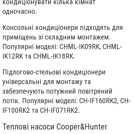
кондиціонувати кілька кімнат
одночасно.
Консольні кондиціонери підходять для
приміщень зі складним монтажем.
Популярні моделі: CHML-IK09RK, CHML-
IK12RK та CHML-IK18RK.
Підлогово-стельові кондиціонери
універсальні для монтажу та
забезпечують потужний повітряний
потік. Популярні моделі: CH-IF160RK2, CH-
IF100RK2 та CH-IF071RK2.
Теплові насоси Cooper&Hunter