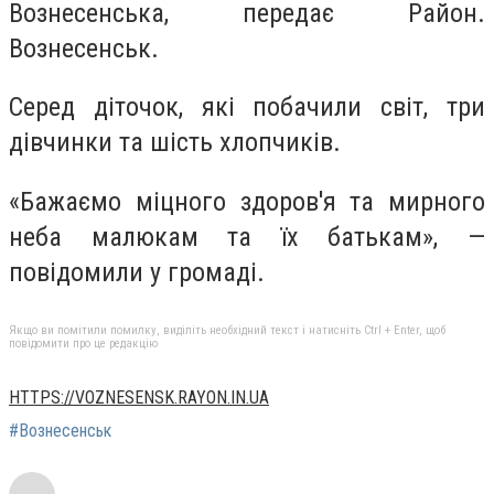
Вознесенська, передає Район.
Вознесенськ.
Серед діточок, які побачили світ, три
дівчинки та шість хлопчиків.
«Бажаємо міцного здоров'я та мирного
неба малюкам та їх батькам», —
повідомили у громаді.
Якщо ви помітили помилку, виділіть необхідний текст і натисніть Ctrl + Enter, щоб
повідомити про це редакцію
HTTPS://VOZNESENSK.RAYON.IN.UA
#Вознесенськ