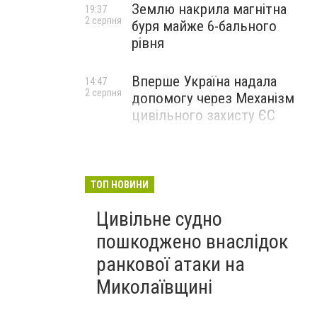
Землю накрила магнітна
19:37
2 серпня
буря майже 6-бального
рівня
Вперше Україна надала
14:47
2 серпня
допомогу через Механізм
цивільного захисту ЄС
ТОП НОВИНИ
Цивільне судно
пошкоджено внаслідок
ранкової атаки на
Миколаївщині