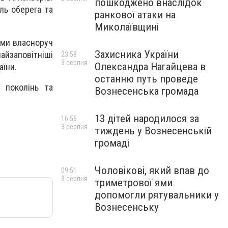
пошкоджено внаслідок
ль оберега та
ранкової атаки на
Миколаївщині
ими власноруч
Захисника України
айзаповітніші
23:58
3 серпня
Олександра Нагайцева в
аїни.
останню путь проведе
 поколінь та
Вознесенська громада
13 дітей народилося за
16:56
3 серпня
тиждень у Вознесенській
громаді
Чоловікові, який впав до
09:51
3 серпня
триметрової ями
допомогли рятувальники у
Вознесенську