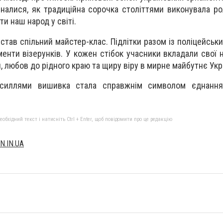
ізналися, як традиційна сорочка століттями виконувала ро
и наш народ у світі.
став спільний майстер-клас. Підлітки разом із поліцейськ
нти візерунків. У кожен стібок учасники вкладали свої н
й, любов до рідного краю та щиру віру в мирне майбутнє Укр
усиллями вишивка стала справжнім символом єднання
бхідний текст і натисніть Ctrl + Enter, щоб повідомити про це редакцію
N.IN.UA