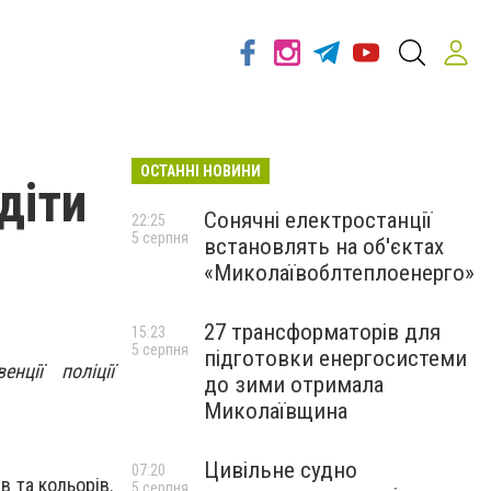
ОСТАННІ НОВИНИ
діти
Сонячні електростанції
22:25
5 серпня
встановлять на об'єктах
«Миколаївоблтеплоенерго»
27 трансформаторів для
15:23
5 серпня
підготовки енергосистеми
нції поліції
до зими отримала
Миколаївщина
Цивільне судно
07:20
в та кольорів.
5 серпня