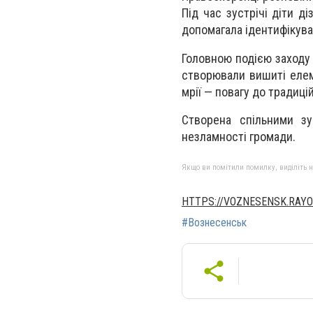
Під час зустрічі діти д
допомагала ідентифікуват
Головною подією заходу 
створювали вишиті елеме
мрії — повагу до традиці
Створена спільними з
незламності громади.
Якщо ви помітили помилку, виділіть нео
HTTPS://VOZNESENSK.RAYO
#Вознесенськ