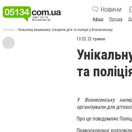
Новини
Афіша
Погода
Д
Головна
Унікальну вишиванку створили діти та поліція у Вознесенську
13:23, 22 травня
Унікальн
та поліці
У Вознесенську напер
організували для дітлах
Про це повідомляє Поліц
Правоохоронці розповіли