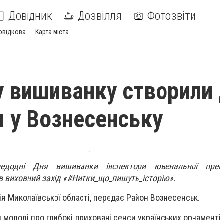
Довідник
Дозвілля
Фотозвіти
овідкова
Карта міста
у вишиванку створили 
я у Вознесенську
едодні Дня вишиванки інспектори ювенальної преве
ів виховний захід «#Нитки_що_пишуть_історію».
ія Миколаївської області, передає Район Вознесенськ.
 молоді про глибокі приховані сенси українських орнаменті